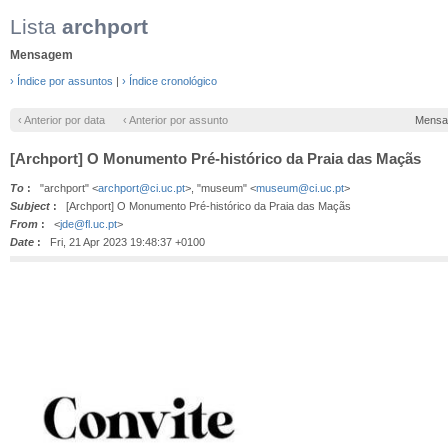
Lista
archport
Mensagem
› Índice por assuntos
|
› Índice cronológico
‹ Anterior por data
‹ Anterior por assunto
Mensa
[Archport] O Monumento Pré-histórico da Praia das Maçãs
To
:
"archport" <
archport@ci.uc.pt
>, "museum" <
museum@ci.uc.pt
>
Subject
:
[Archport] O Monumento Pré-histórico da Praia das Maçãs
From
:
<
jde@fl.uc.pt
>
Date
:
Fri, 21 Apr 2023 19:48:37 +0100