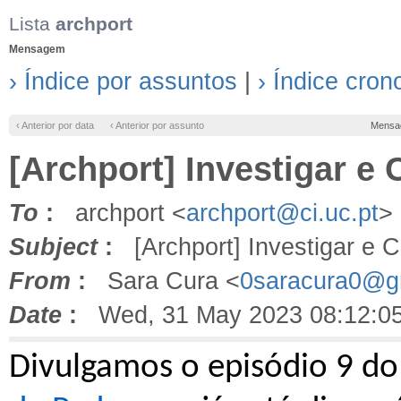
Lista
archport
Mensagem
› Índice por assuntos
|
› Índice cron
‹ Anterior por data
‹ Anterior por assunto
Mensa
[Archport] Investigar e
To
:
archport <
archport@ci.uc.pt
>
Subject
:
[Archport] Investigar e C
From
:
Sara Cura <
0saracura0@g
Date
:
Wed, 31 May 2023 08:12:0
Divulgamos o episódio 9 d