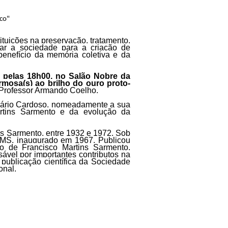
ico"
tuições na preservação, tratamento,
zar a sociedade para a criação de
enefício da memória coletiva e da
, pelas 18h00, no Salão Nobre da
mosa(s) ao brilho do ouro proto-
o Professor Armando Coelho.
Mário Cardoso, nomeadamente a sua
artins Sarmento e da evolução da
ns Sarmento, entre 1932 e 1972. Sob
 SMS, inaugurado em 1967. Publicou
ho de Francisco Martins Sarmento,
ável por importantes contributos na
, publicação científica da Sociedade
onal.