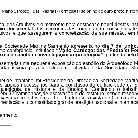
- Mário Cardozo - Das "Pedra(s) Formosa(s) ao brilho do ouro proto-histór
l dos Arquivos é o momento para destacar o papel destas insti
nio documental das comunidades, procurando conscienciali
ivos e que assegurem a concretização da sua missão, em b
 a Sociedade Martins Sarmento apresenta no
dia 7 de junho
ma conferência intitulada
“Mário Cardozo: das “Pedra(s) For
meio século de investigação arqueológica
”
, proferida pel
esentada uma pequena exposição do espólio do Arqueólogo 
portantíssima para o estudo da atividade da Sociedade M
l de Infantaria, foi Presidente da Direção da Sociedade Marti
 os apoios necessários para a conclusão do edifício-sede da
queologia, da História e da Etnologia. Continuou o trabal
em 32 campanhas de escavação e de restauro
, sendo respons
ivesaria proto-histórica. Foi Diretor da Revista de Guimarães
ientação viu consolidado grande prestígio nacional e internaci
Sarmento
_______