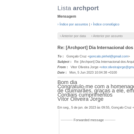
Lista
archport
Mensagem
› Índice por assuntos
|
› Índice cronológico
‹ Anterior por data
‹ Anterior por assunto
Re: [Archport] Dia Internacional dos
To
:
Gonçalo Cruz <
goncalo.pinhel@gmail.com
>
Subject
:
Re: [Archport] Dia Internacional dos Arqui
From
:
Vitor Oliveira Jorge <
vitor.oliveirajorge@gm
Date
:
Mon, 5 Jun 2023 10:04:38 +0100
Bom dia
Congratulo-me com a homenagem
de Guimarães, graças a ele, em
Cordiais cumprimentos
Vítor Oliveira Jorge
Em seg., 5 de jun. de 2023 às 09:55, Gonçalo Cruz 
---------- Forwarded message ---------