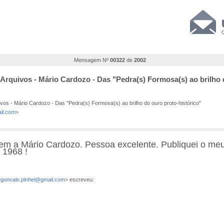
Mensagem Nº
00322
de
2002
 Arquivos - Mário Cardozo - Das "Pedra(s) Formosa(s) ao brilho 
vos - Mário Cardozo - Das "Pedra(s) Formosa(s) ao brilho do ouro proto-histórico"
ail.com
>
 a Mário Cardozo. Pessoa excelente. Publiquei o meu 
 1968 !
<
goncalo.pinhel@gmail.com
> escreveu: