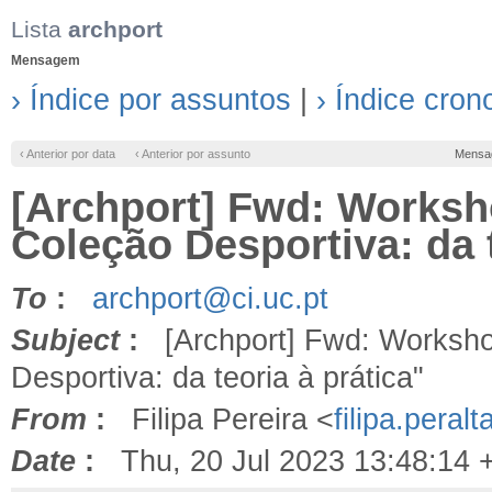
Lista
archport
Mensagem
› Índice por assuntos
|
› Índice cron
‹ Anterior por data
‹ Anterior por assunto
Mensa
[Archport] Fwd: Works
Coleção Desportiva: da t
To
:
archport@ci.uc.pt
Subject
:
[Archport] Fwd: Worksho
Desportiva: da teoria à prática"
From
:
Filipa Pereira <
filipa.pera
Date
:
Thu, 20 Jul 2023 13:48:14 