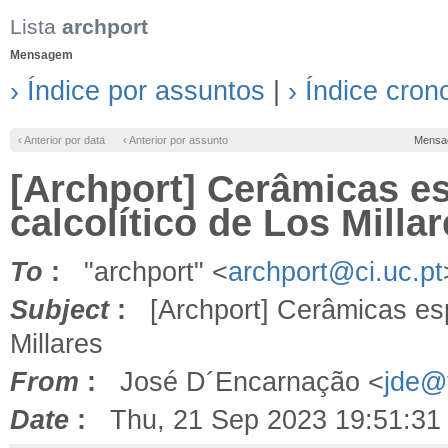
Lista
archport
Mensagem
› Índice por assuntos
|
› Índice cron
‹ Anterior por data
‹ Anterior por assunto
Mensa
[Archport] Cerâmicas e
calcolítico de Los Milla
To
:
"archport" <
archport@ci.uc.pt
Subject
:
[Archport] Cerâmicas espe
Millares
From
:
José D´Encarnação <
jde@f
Date
:
Thu, 21 Sep 2023 19:51:31