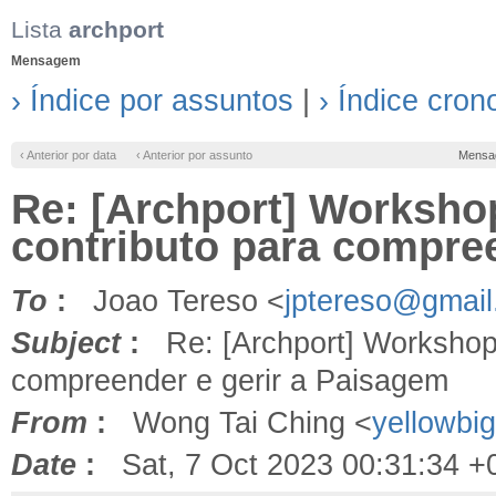
Lista
archport
Mensagem
› Índice por assuntos
|
› Índice cron
‹ Anterior por data
‹ Anterior por assunto
Mensa
Re: [Archport] Worksho
contributo para compre
To
:
Joao Tereso <
jptereso@gmai
Subject
:
Re: [Archport] Workshop:
compreender e gerir a Paisagem
From
:
Wong Tai Ching <
yellowbi
Date
:
Sat, 7 Oct 2023 00:31:34 +