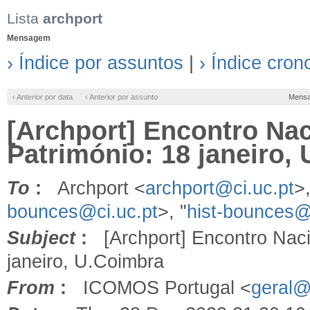
Lista
archport
Mensagem
› Índice por assuntos
|
› Índice cron
‹ Anterior por data
‹ Anterior por assunto
Mens
[Archport] Encontro Na
Património: 18 janeiro,
To
:
Archport <
archport@ci.uc.pt
>,
bounces@ci.uc.pt
>, "
hist-bounces@
Subject
:
[Archport] Encontro Naci
janeiro, U.Coimbra
From
:
ICOMOS Portugal <
geral@