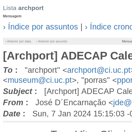
Lista
archport
Mensagem
› Índice por assuntos
|
› Índice cron
‹ Anterior por data
‹ Anterior por assunto
Mensa
[Archport] ADECAP Cale
To
:
"archport" <
archport@ci.uc.pt
<
museum@ci.uc.pt
>, "porras" <
ppo
Subject
:
[Archport] ADECAP Calen
From
:
José D´Encarnação <
jde@f
Date
:
Sun, 7 Jan 2024 15:15:03 -