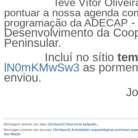
Teve Vítor Oliveira Jor
pontuar a nossa agenda com 
-
programação da ADECAP
Desenvolvimento da Coo
Peninsular.
Incluí no sítio
tem
lN0mKMwSw3
as pormeno
enviou.
José d’Enc
Mensagem anterior por data:
[Archport] Uma nova epígrafe...
Mensagem anterior por assunto:
[Archport] Actividades arqueológicas previstas para
das Maçãs