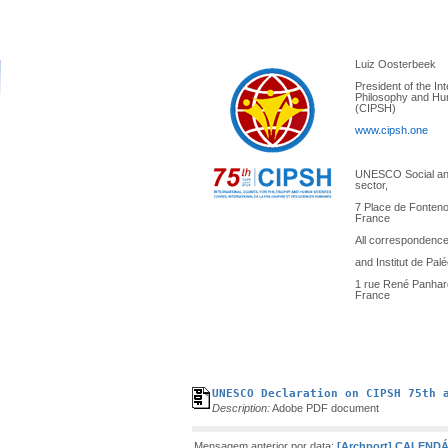
Luiz Oosterbeek
President of the Int
Philosophy and H
(CIPSH)
www.cipsh.one
UNESCO Social an
sector,
7 Place de Fonteno
France
All correspondenc
and
Institut de Pal
1 rue René Panhard
France
UNESCO Declaration on CIPSH 75th 
Description:
Adobe PDF document
Mensagem anterior por data:
[Archport] CALEN