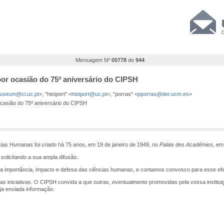
Mensagem Nº
00778
de
944
r ocasião do 75º aniversário do CIPSH
useum@ci.uc.pt
>, "histport" <
histport@uc.pt
>, "porras" <
pporras@der.ucm.es
>
asião do 75º aniversário do CIPSH
ncias Humanas foi criado há 75 anos, em 19 de janeiro de 1949, no
Palais des Académies
, em
olicitando a sua ampla difusão.
 importância, impacto e defesa das ciências humanas, e contamos convosco para esse efe
as iniciativas. O CIPSH convida a que outras, eventualmente promovidas pela vossa institu
eja enviada informação.