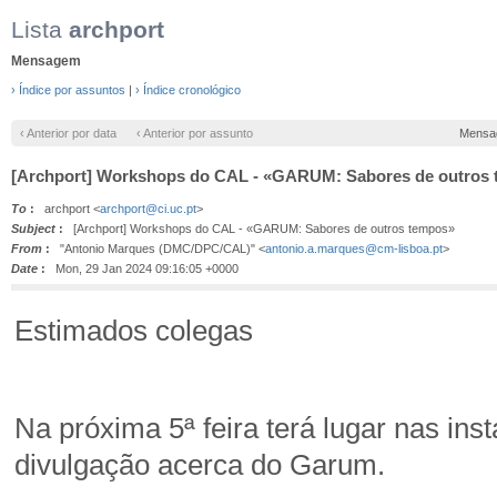
Lista
archport
Mensagem
› Índice por assuntos
|
› Índice cronológico
‹ Anterior por data
‹ Anterior por assunto
Mensa
[Archport] Workshops do CAL - «GARUM: Sabores de outros
To
:
archport <
archport@ci.uc.pt
>
Subject
:
[Archport] Workshops do CAL - «GARUM: Sabores de outros tempos»
From
:
"Antonio Marques (DMC/DPC/CAL)" <
antonio.a.marques@cm-lisboa.pt
>
Date
:
Mon, 29 Jan 2024 09:16:05 +0000
Estimados colegas
Na próxima 5ª feira terá lugar nas i
divulgação acerca do Garum.