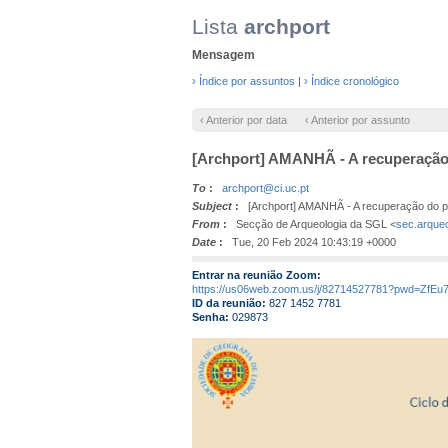
Lista
archport
Mensagem
› Índice por assuntos
|
› Índice cronológico
‹ Anterior por data
‹ Anterior por assunto
[Archport] AMANHÃ - A recuperação do
To
:
archport@ci.uc.pt
Subject
:
[Archport] AMANHÃ - A recuperação do patri
From
:
Secção de Arqueologia da SGL <
sec.arque
Date
:
Tue, 20 Feb 2024 10:43:19 +0000
Entrar na reunião Zoom:
https://us06web.zoom.us/j/82714527781?pwd=Z
ID da reunião:
827 1452 7781
Senha:
029873