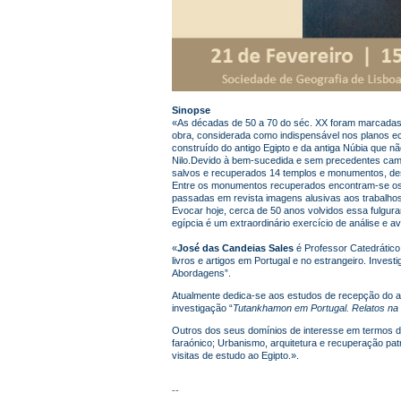
Sinopse
«
As décadas de 50 a 70 do séc. XX foram marcadas 
obra, considerada como indispensável nos planos e
construído do antigo Egipto e da antiga Núbia que
Nilo.
Devido à bem-sucedida e sem precedentes campa
salvos e recuperados 14 templos e monumentos, des
Entre os monumentos recuperados encontram-se os ed
passadas em revista imagens alusivas aos trabalhos 
Evocar hoje, cerca de 50 anos volvidos essa fulgur
egípcia é um extraordinário exercício de análise e 
«
José das Candeias Sales
é
Professor Catedrático 
livros e artigos em Portugal e no estrangeiro.
Investi
Abordagens”.
Atualmente dedica-se aos estudos de recepção do a
investigação “
Tutankhamon em Portugal. Relatos na
Outros dos seus domínios de interesse em termos de i
faraónico; Urbanismo, arquitetura e recuperação patr
visitas de estudo ao Egipto.».
--