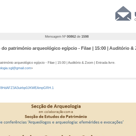
Mensagem Nº
00862
de
1598
 património arqueológico egípcio - Filae | 15:00 | Auditório & 
mónio arqueológico egípcio - Filae | 15:00 | Auditório & Zoom | Entrada livre.
ologia.sgl@gmail.com
>
fEu78HdAFZ3A3uirbp0JKWEAmpGRH.1