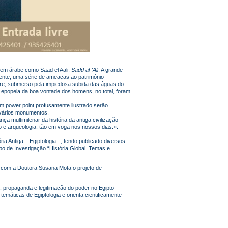
em árabe como Saad el Aali,
Sadd al-'Ali
. A grande
ente, uma série de ameaças ao património
pre, submerso pela impiedosa subida das águas do
epopeia da boa vontade dos homens, no total, foram
um power point profusamente ilustrado serão
 vários monumentos.
 multimilenar da história da antiga civilização
o e arqueologia, tão em voga nos nossos dias.».
ia Antiga – Egiptologia –, tendo publicado diversos
 de Investigação “História Global.
Temas e
 com a Doutora Susana Mota o projeto de
ia, propaganda e legitimação do poder no Egipto
emáticas de Egiptologia e orienta cientificamente