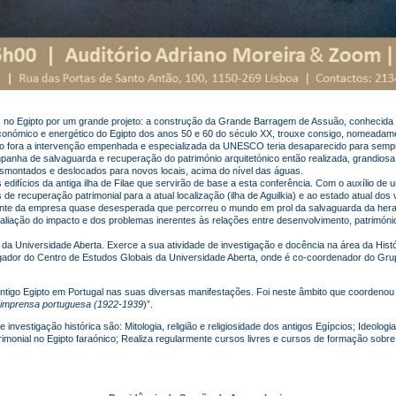
no Egipto por um grande projeto: a construção da Grande Barragem de Assuão, conhecida 
conómico e energético do Egipto dos anos 50 e 60 do século XX, trouxe consigo, nomeadam
 não fora a intervenção empenhada e especializada da UNESCO teria desaparecido para sem
nha de salvaguarda e recuperação do património arquitetónico então realizada, grandiosa 
montados e deslocados para novos locais, acima do nível das águas.
ifícios da antiga ilha de Filae que
servirão
de base a esta conferência. Com o auxílio de 
de recuperação patrimonial para a atual localização (ilha de
Aguilkia
) e ao estado atual dos
ante da empresa quase desesperada que percorreu o mundo em prol da salvaguarda da herança
avaliação do impacto e dos problemas inerentes às relações entre desenvolvimento, patrimóni
da Universidade Aberta. Exerce a sua atividade de investigação e docência na área da Histór
gador do Centro de Estudos Globais da Universidade Aberta, onde é co-coordenador do Grupo
ntigo Egipto em Portugal nas suas diversas manifestações. Foi neste âmbito que coordenou
 imprensa portuguesa (1922-1939
)”.
nvestigação histórica são: Mitologia, religião e religiosidade dos antigos Egípcios; Ideolog
imonial no Egipto faraónico;
Realiza regularmente cursos livres e cursos de formação sobre t