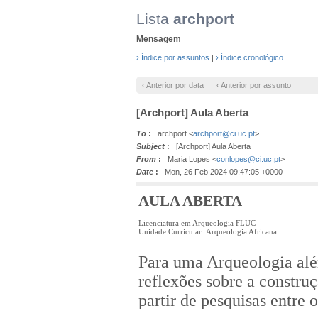
Lista
archport
Mensagem
› Índice por assuntos
|
› Índice cronológico
‹ Anterior por data
‹ Anterior por assunto
[Archport] Aula Aberta
To
:
archport <
archport@ci.uc.pt
>
Subject
:
[Archport] Aula Aberta
From
:
Maria Lopes <
conlopes@ci.uc.pt
>
Date
:
Mon, 26 Feb 2024 09:47:05 +0000
AULA ABERTA
Licenciatura em Arqueologia FLUC
Unidade Curricular Arqueologia Africana
Para uma Arqueologia alé
reflexões sobre a constru
partir de pesquisas entre 