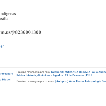
Indígenas
asília
oom.us/j/8236001300
pdf
Próxima mensagem por data:
[Archport] MUDANÇA DE SALA: Aula Aberta 
 de leitura
Ibérica: história, dinâmicas e legado» | 29 de Fevereiro | FLUL
go Miguel
Próxima mensagem por assunto:
[Archport] Aula Aberta Antropologia Bio