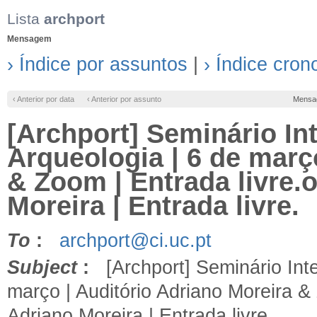
Lista
archport
Mensagem
› Índice por assuntos
|
› Índice cron
‹ Anterior por data
‹ Anterior por assunto
Mensa
[Archport] Seminário In
Arqueologia | 6 de març
& Zoom | Entrada livre.o
Moreira | Entrada livre.
To
:
archport@ci.uc.pt
Subject
:
[Archport] Seminário Inte
março | Auditório Adriano Moreira & 
Adriano Moreira | Entrada livre.