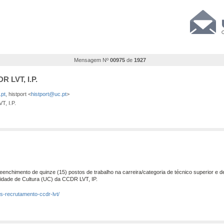
Mensagem Nº
00975
de
1927
R LVT, I.P.
pt
, histport <
histport@uc.pt
>
, I.P.
reenchimento de quinze
(15) postos de trabalho
na carreira/categoria de técnico superior e d
idade de Cultura
(UC)
da CCDR LVT, IP.
os-recrutamento-ccdr-lvt/