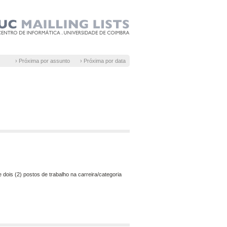
› Próxima por assunto
› Próxima por data
e dois
(2) postos de trabalho
na carreira/categoria