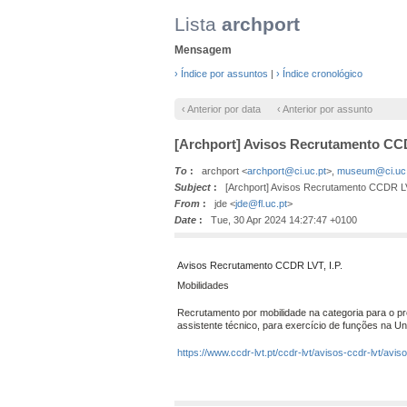
Lista
archport
Mensagem
› Índice por assuntos
|
› Índice cronológico
‹ Anterior por data
‹ Anterior por assunto
[Archport] Avisos Recrutamento CCD
To
:
archport <
archport@ci.uc.pt
>,
museum@ci.uc.
Subject
:
[Archport] Avisos Recrutamento CCDR LVT
From
:
jde <
jde@fl.uc.pt
>
Date
:
Tue, 30 Apr 2024 14:27:47 +0100
Avisos Recrutamento CCDR LVT, I.P.
Mobilidades
Recrutamento por mobilidade na categoria para o p
assistente técnico, para exercício de funções na
Un
https://www.ccdr-lvt.pt/ccdr-lvt/avisos-ccdr-lvt/avis