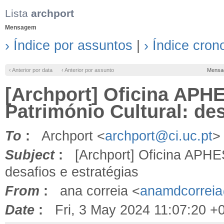
Lista
archport
Mensagem
› Índice por assuntos
|
› Índice cron
‹ Anterior por data
‹ Anterior por assunto
Mensa
[Archport] Oficina APHE
Património Cultural: des
To
:
Archport <
archport@ci.uc.pt
>
Subject
:
[Archport] Oficina APHES:
desafios e estratégias
From
:
ana correia <
anamdcorrei
Date
:
Fri, 3 May 2024 11:07:20 +