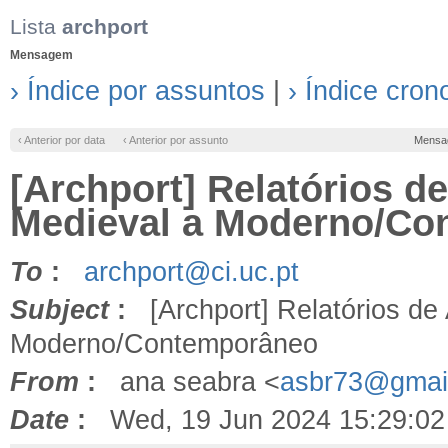
Lista
archport
Mensagem
› Índice por assuntos
|
› Índice cron
‹ Anterior por data
‹ Anterior por assunto
Mensa
[Archport] Relatórios d
Medieval a Moderno/Co
To
:
archport@ci.uc.pt
Subject
:
[Archport] Relatórios de 
Moderno/Contemporâneo
From
:
ana seabra <
asbr73@gmai
Date
:
Wed, 19 Jun 2024 15:29:02