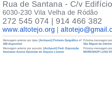
Rua de Sa
ntana - C/v Edifíc
6030-230 Vila Velha de Ródão
272
545 074 | 914 466 382
www.altotejo.org
|
altotejo@gmail
Mensagem anterior por data:
[Archport] Ficheiro Epigráfico nº
Próxima mensagem por
268 disponível
São Miguel de Odrinh
Mensagem anterior por assunto:
[Archport] Fwd: Exposição
Próxima mensagem por
Itinerante Acervo Epistolar do Arquivo Leisner
WORKSHOP LUSO-E