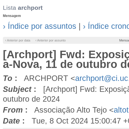
Lista
archport
Mensagem
› Índice por assuntos
|
› Índice cron
‹ Anterior por data
‹ Anterior por assunto
Mensa
[Archport] Fwd: Exposi
a-Nova, 11 de outubro d
To
:
ARCHPORT <
archport@ci.uc
Subject
:
[Archport] Fwd: Exposiç
outubro de 2024
From
:
Associação Alto Tejo <
alto
Date
:
Tue, 8 Oct 2024 15:00:47 