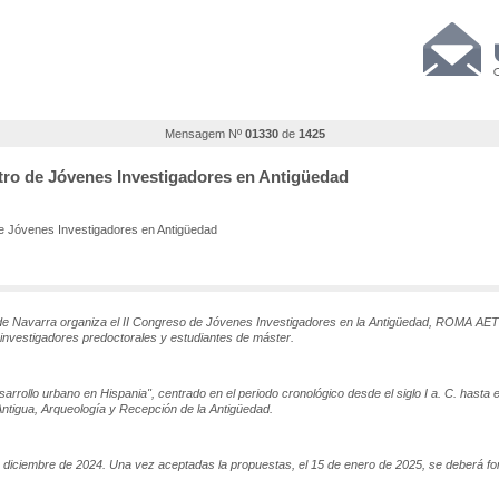
Mensagem Nº
01330
de
1425
tro de Jóvenes Investigadores en Antigüedad
e Jóvenes Investigadores en Antigüedad
d de Navarra organiza el II Congreso de Jóvenes Investigadores en la Antigüedad, ROMA AET
 investigadores predoctorales y estudiantes de máster.
rrollo urbano en Hispania", centrado en el periodo cronológico desde el siglo I a. C. hasta el
Antigua, Arqueología y Recepción de la Antigüedad.
e diciembre de 2024. Una vez aceptadas la propuestas, el 15 de enero de 2025, se deberá for