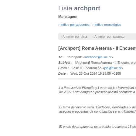
Lista
archport
Mensagem
› Índice por assuntos
|
› Índice cronológico
‹ Anterior por data
‹ Anterior por assunto
[Archport] Roma Aeterna - II Encuen
To
:
"archport" <
archport@ci.uc.pt
>
Subject
:
[Archport] Roma Aeterna - II Encuentro d
From
:
José D´Encarnação <
jde@fl.uc.pt
>
Date
:
Wed, 23 Oct 2024 19:18:09 +0100
La Facultad de Filosofía y Letras de la Universida
de 2025.
Este congreso presencial está orientado a
El tema del evento será "Ciudades, identidades y desa
aceptan propuestas de contribución serán Historia 
El envío de propuestas estará abierto hasta el 13 d