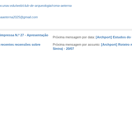
ww.unav.edu/web/club-de-arqueologia/roma-aeterna
aaeterna2025@gmail.com
impressa N.º 27 - Apresentação
Próxima mensagem por data:
[Archport] Estudos do 
e recentes recensões sobre
Próxima mensagem por assunto:
[Archport] Roteiro 
Sintra) - 20/07