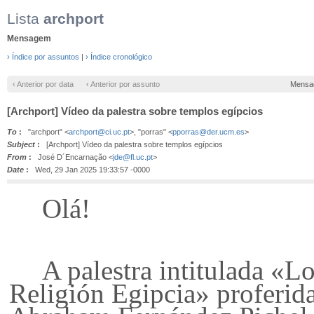
Lista
archport
Mensagem
› Índice por assuntos
|
› Índice cronológico
‹ Anterior por data
‹ Anterior por assunto
Mensa
[Archport] Vídeo da palestra sobre templos egípcios
To
:
"archport" <
archport@ci.uc.pt
>, "porras" <
pporras@der.ucm.es
>
Subject
:
[Archport] Vídeo da palestra sobre templos egípcios
From
:
José D´Encarnação <
jde@fl.uc.pt
>
Date
:
Wed, 29 Jan 2025 19:33:57 -0000
Olá!
A palestra intitulada «L
Religión Egipcia» proferida