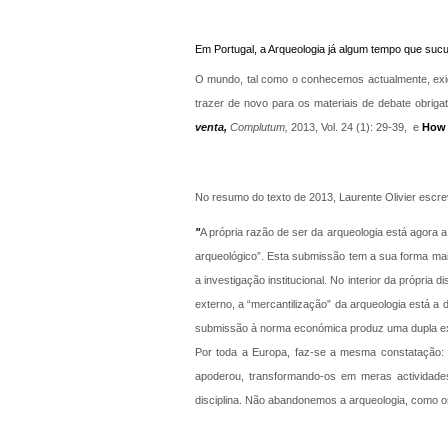
Em Portugal, a Arqueologia já algum tempo que suc
O mundo, tal como o conhecemos actualmente, exi
trazer de novo para os materiais de debate obrigat
venta,
Complutum,
2013, Vol. 24 (1): 29-39, e
How 
No resumo do texto de 2013, Laurente Olivier escre
"
A própria razão de ser da arqueologia está agora
arqueológico”. Esta submissão tem a sua forma ma
a investigação institucional. No interior da própri
externo, a “mercantilização” da arqueologia está a
submissão à norma económica produz uma dupla exclu
Por toda a Europa, faz-se a mesma constatação: 
apoderou, transformando-os em meras actividade
disciplina. Não abandonemos a arqueologia, como 