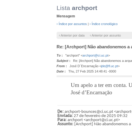
Lista
archport
Mensagem
› Índice por assuntos
|
› Índice cronológico
‹ Anterior por data
‹ Anterior por assunto
Re: [Archport] Não abandonemos a 
To
:
"archport" <
archport@ci.uc.pt
>
Subject
:
Re: [Archport] Não abandonemos a arque
From
:
José D´Encarnação <
jde@fl.uc.pt
>
Date
:
Thu, 27 Feb 2025 14:48:41 -0000
Um apelo a ter em conta.
José d’Encarnação
De:
archport-bounces@ci.uc.pt <archpor
Enviada:
27 de fevereiro de 2025 09:32
Para:
archport <archport@ci.uc.pt>
Assunto:
[Archport] Não abandonemos a a