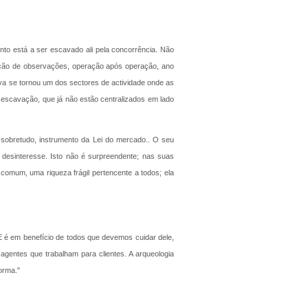
nto está a ser escavado ali pela concorrência. Não
ação de observações, operação após operação, ano
iva se tornou um dos sectores de actividade onde as
escavação, que já não estão centralizados em lado
, sobretudo, instrumento da Lei do mercado.. O seu
o desinteresse. Isto não é surpreendente; nas suas
 comum, uma riqueza frágil pertencente a todos; ela
E é em benefício de todos que devemos cuidar dele,
agentes que trabalham para clientes. A arqueologia
orma."