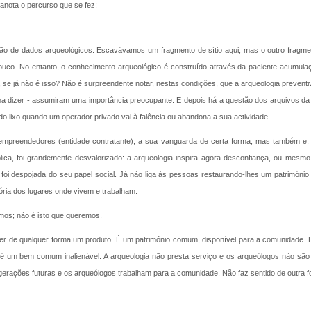
 anota o percurso que se fez:
ação de dados arqueológicos. Escavávamos um fragmento de sítio aqui, mas o outro fragme
ouco. No entanto, o conhecimento arqueológico é construído através da paciente acumul
se já não é isso? Não é surpreendente notar, nestas condições, que a arqueologia prevent
a dizer - assumiram uma importância preocupante. E depois há a questão dos arquivos da 
o lixo quando um operador privado vai à falência ou abandona a sua actividade.
os empreendedores (entidade contratante), a sua vanguarda de certa forma, mas também e
blica, foi grandemente desvalorizado: a arqueologia inspira agora desconfiança, ou mesm
foi despojada do seu papel social. Já não liga às pessoas restaurando-lhes um património
ória dos lugares onde vivem e trabalham.
amos; não é isto que queremos.
er de qualquer forma um produto. É um património comum, disponível para a comunidade. 
é um bem comum inalienável. A arqueologia não presta serviço e os arqueólogos não são 
gerações futuras e os arqueólogos trabalham para a comunidade. Não faz sentido de outra f