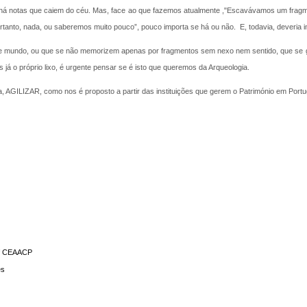
á notas que caiem do céu. Mas, face ao que fazemos atualmente ,"Escavávamos um fragment
tanto, nada, ou saberemos muito pouco”, pouco importa se há ou não. E, todavia, deveria i
te mundo, ou que se não memorizem apenas por fragmentos sem nexo nem sentido, que s
 já o próprio lixo, é urgente pensar se é isto que queremos da Arqueologia.
a, AGILIZAR, como nos é proposto a partir das instituições que gerem o Património em Portu
of CEAACP
es