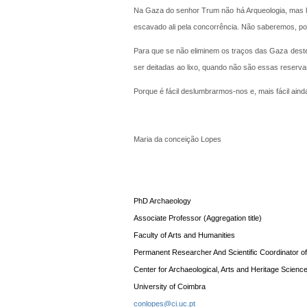
Na Gaza do senhor Trum não há Arqueologia, mas h
escavado ali pela concorrência. Não saberemos, por
Para que se não eliminem os traços das Gaza des
ser deitadas ao lixo, quando não são essas reservas
Porque é fácil deslumbrarmos-nos e, mais fácil aind
Maria da conceição Lopes
PhD Archaeology
Associate Professor (Aggregation title)
Faculty of Arts and Humanities
Permanent Researcher And Scientific Coordinator 
Center for Archaeological, Arts and Heritage Scienc
University of Coimbra
conlopes@ci.uc.pt