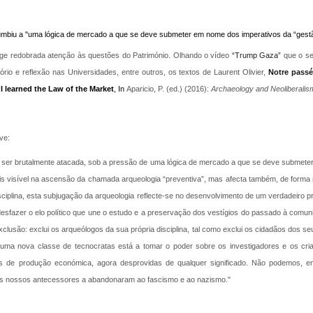
umbiu a "uma lógica de mercado a que se deve submeter em nome dos imperativos da “gestã
ge redobrada atenção às questões do Património. Olhando o vídeo
“Trump Gaza”
que o se
ório e reflexão nas Universidades, entre outros, os textos de Laurent Olivier,
Notre passé
I learned the Law of the Market
, In
Aparicio, P. (ed.) (2016):
Archaeology and Neoliberalis
ve:
 a ser brutalmente atacada, sob a pressão de uma lógica de mercado a que se deve submete
is visível na ascensão da chamada arqueologia “preventiva”, mas afecta também, de forma
a disciplina, esta subjugação da arqueologia reflecte-se no desenvolvimento de um verdadeiro 
 desfazer o elo político que une o estudo e a preservação dos vestígios do passado à com
são: exclui os arqueólogos da sua própria disciplina, tal como exclui os cidadãos dos seus 
uma nova classe de tecnocratas está a tomar o poder sobre os investigadores e os cri
s de produção económica, agora desprovidas de qualquer significado. Não podemos, 
os nossos antecessores a abandonaram ao fascismo e ao nazismo."