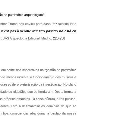
o do património arqueológico”.
nhor Trump nos enviou para casa, faz sentido ler e
 n’est pas à vendre
Nuestro pasado no está en
m
. JAS Arqueología Editorial, Madrid
: 223-238
r em nome dos imperativos da “gestão do património
 não menos violenta, o funcionamento dos museus e
processo de proletarização da investigação. No plano
unidade de cidadãos que os herdaram. Desta forma, a
próprios assuntos - a coisa pública, a res publica.
adores. Está a desmantelar os domínios de que se
em boa consciência, abandonar a gestão da nossa