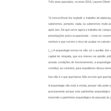
Três anos passados, no texto 2016, Laurent Olivier
"A concorrência fez explodir o trabalho de elabor
saberemos, portanto, nada, ou saberemos muito p
após ano. De que serve agora o trabalho de campo, 
perturbações psico-ocupacionais - como se costum
nenhum e que correm o risco de acabar no caixote d
(,,,) A arqueologia tornou-se não só o auxiliar d
capital de simpatia, que era imenso na opinião pú
actuais condições de funcionamento, a arqueologia 
contribui, ao contrário, para espoliámos dessa mem
Isto não é o que queríamos Não era isto que querí
A arqueologia não está à venda, porque não pode s
precisamente porque este património arqueológico 
transmite o património arqueológico do passado às 