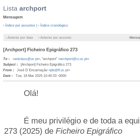
Lista
archport
Mensagem
› Índice por assuntos
|
› Índice cronológico
‹ Anterior por data
‹ Anterior por assunto
Mensa
[Archport] Ficheiro Epigráfico 273
To
:
<
antclass@uc.pt
>, "archport" <
archport@ci.uc.pt
>
Subject
:
[Archport] Ficheiro Epigráfico 273
From
:
José D´Encarnação <
jde@fl.uc.pt
>
Date
:
Tue, 18 Mar 2025 10:40:33 -0000
Olá!
É meu privilégio e de toda a equipa
273 (2025) de
Ficheiro Epigráfico