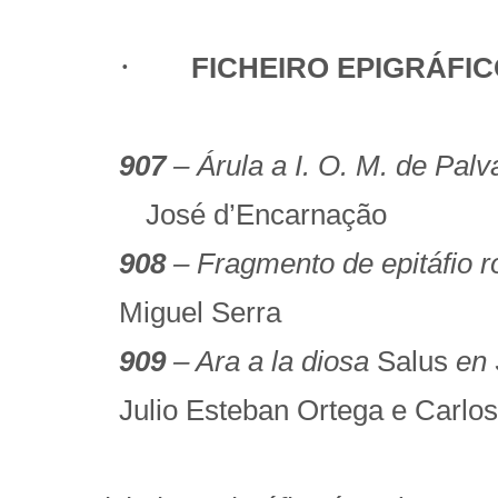
·
FICHEIRO EPIGRÁFICO
907
– Árula a I. O. M. de Palv
José d’Encarnação
908
– Fragmento de epitáfio 
Miguel Serra
909
– Ara a la diosa
Salus
en 
Julio Esteban Ortega e Car