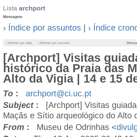
Lista
archport
Mensagem
› Índice por assuntos
|
› Índice cron
‹ Anterior por data
‹ Anterior por assunto
Mensa
[Archport] Visitas guia
histórico da Praia das 
Alto da Vigia | 14 e 15 d
To
:
archport@ci.uc.pt
Subject
:
[Archport] Visitas guiada
Maçãs e Sítio arqueológico do Alto d
From
:
Museu de Odrinhas <
divu