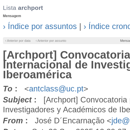
Lista
archport
Mensagem
› Índice por assuntos
|
› Índice cron
‹ Anterior por data
‹ Anterior por assunto
Mensa
[Archport] Convocatoria
Internacional de Invest
Iberoamérica
To
:
<
antclass@uc.pt
>
Subject
:
[Archport] Convocatoria p
Investigadores y Académicos de Ib
From
:
José D´Encarnação <
jde@f