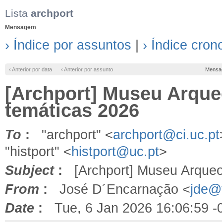
Lista
archport
Mensagem
› Índice por assuntos
|
› Índice cron
‹ Anterior por data
‹ Anterior por assunto
Mensa
[Archport] Museu Arque
temáticas 2026
To
:
"archport" <
archport@ci.uc.pt
"histport" <
histport@uc.pt
>
Subject
:
[Archport] Museu Arqueol
From
:
José D´Encarnação <
jde@f
Date
:
Tue, 6 Jan 2026 16:06:59 -