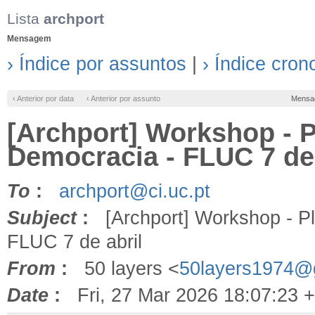
Lista
archport
Mensagem
› Índice por assuntos
|
› Índice cron
‹ Anterior por data
‹ Anterior por assunto
Mensa
[Archport] Workshop - P
Democracia - FLUC 7 de 
To
:
archport@ci.uc.pt
Subject
:
[Archport] Workshop - Plu
FLUC 7 de abril
From
:
50 layers <
50layers1974@
Date
:
Fri, 27 Mar 2026 18:07:23 