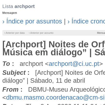
Lista
archport
Mensagem
› Índice por assuntos
|
› Índice cron
‹ Anterior por data
‹ Anterior por assunto
Mensa
[Archport] Noites de Orf
Música em diálogo” | Sá
To
:
archport <
archport@ci.uc.pt
>
Subject
:
[Archport] Noites de Orfe
diálogo” | Sábado, 11 de abril
From
:
DBMU-Museu Arqueológico S
<
dbmu.masmo.coordenacao@cm-sin