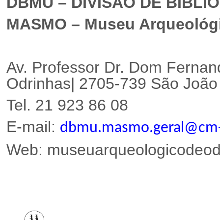
DBMU – DIVISÃO DE BIBLI
MASMO – Museu Arqueológic
Av. Professor Dr. Dom Fernan
Odrinhas| 2705-739 São Joã
Tel. 21 923 86 08
E-mail:
dbmu.masmo.geral@cm-s
Web:
museuarqueologico