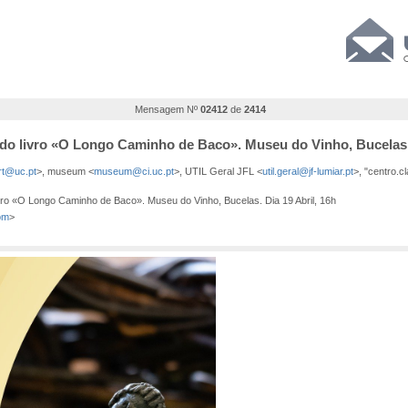
Mensagem Nº
02412
de
2414
do livro «O Longo Caminho de Baco». Museu do Vinho, Bucelas. 
rt@uc.pt
>, museum <
museum@ci.uc.pt
>, UTIL Geral JFL <
util.geral@jf-lumiar.pt
>, "centro.c
vro «O Longo Caminho de Baco». Museu do Vinho, Bucelas. Dia 19 Abril, 16h
om
>