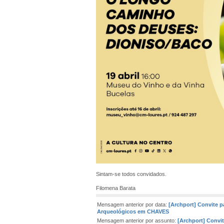
Sintam-se todos convidados.
Filomena Barata
Mensagem anterior por data:
[Archport] Convite p
Arqueológicos em CHAVES
Mensagem anterior por assunto:
[Archport] Convi