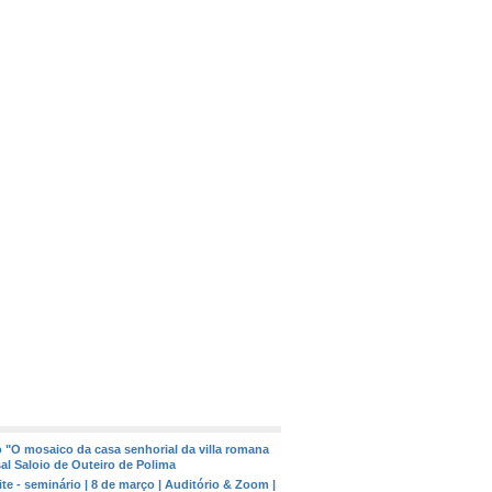
 "O mosaico da casa senhorial da villa romana
asal Saloio de Outeiro de Polima
te - seminário | 8 de março | Auditório & Zoom |