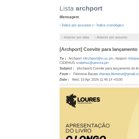
Lista
archport
Mensagem
› Índice por assuntos
|
› Índice cronológico
‹ Anterior por data
‹ Anterior por assunto
[Archport] Convite para lançamento 
To
:
Archport <
Archport@ci.uc.pt
>, histport <
histpo
CIDEHUS <
cidehus@uevora.pt
>
Subject
:
[Archport] Convite para lançamento do li
From
:
Filomena Barata <
barata.filomena@gmail.c
Date
:
Wed, 15 Apr 2026 11:46:14 +0100