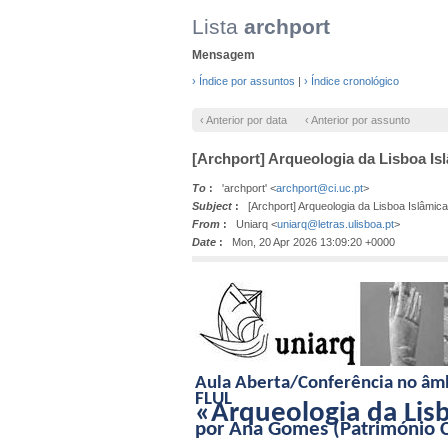
Lista
archport
Mensagem
› Índice por assuntos
|
› Índice cronológico
‹ Anterior por data
‹ Anterior por assunto
[Archport] Arqueologia da Lisboa Islâ
To
:
'archport' <
archport@ci.uc.pt
>
Subject
:
[Archport] Arqueologia da Lisboa Islâmica:
From
:
Uniarq <
uniarq@letras.ulisboa.pt
>
Date
:
Mon, 20 Apr 2026 13:09:20 +0000
Aula Aberta/Conferência no âmb
FLUL
«Arqueologia da Lisb
por
Ana Gomes (Património Cul