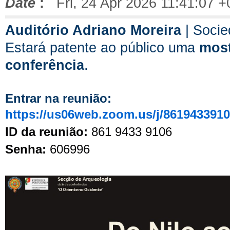
Date
:
Fri, 24 Apr 2026 11:41:07 +
Auditório Adriano Moreira
| Socie
Estará patente ao público uma
most
conferência
.
Entrar na reunião:
https://us06web.zoom.us/j/86194339106
ID da reunião:
 861 9433 9106
Senha:
 606996