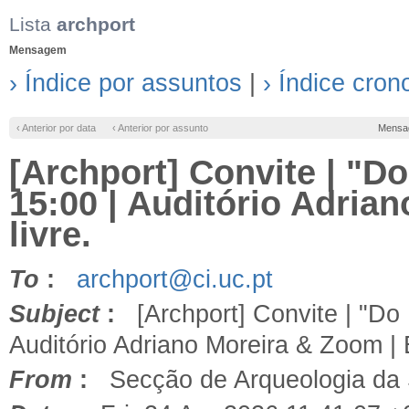
Lista
archport
Mensagem
› Índice por assuntos
|
› Índice cron
‹ Anterior por data
‹ Anterior por assunto
Mensa
[Archport] Convite | "Do
15:00 | Auditório Adria
livre.
To
:
archport@ci.uc.pt
Subject
:
[Archport] Convite | "Do N
Auditório Adriano Moreira & Zoom | E
From
:
Secção de Arqueologia da