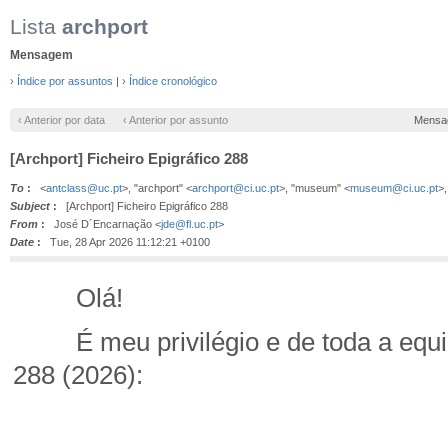
Lista
archport
Mensagem
› Índice por assuntos
|
› Índice cronológico
‹ Anterior por data
‹ Anterior por assunto
Mensa
[Archport] Ficheiro Epigráfico 288
To
:
<
antclass@uc.pt
>, "archport" <
archport@ci.uc.pt
>, "museum" <
museum@ci.uc.pt
>,
Subject
:
[Archport] Ficheiro Epigráfico 288
From
:
José D´Encarnação <
jde@fl.uc.pt
>
Date
:
Tue, 28 Apr 2026 11:12:21 +0100
Olá!
É meu privilégio e de toda a equipa
288 (2026):