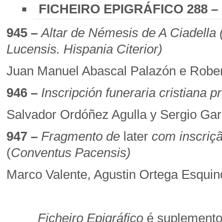
FICHEIRO EPIGRÁFICO 288 – 
945 –
Altar de Némesis de A Ciadell
Lucensis. Hispania Citerior)
Juan Manuel Abascal Palazón e Rober
946 –
Inscripción funeraria cristiana p
Salvador Ordóñez Agulla y
Sergio Gar
947 –
Fragmento de
later
com inscriç
(
Conventus Pacensis)
Marco Valente, Agustin Ortega Esquin
Ficheiro Epigráfico
é suplement