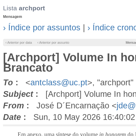
Lista
archport
Mensagem
› Índice por assuntos
|
› Índice cron
‹ Anterior por data
‹ Anterior por assunto
Mensa
[Archport] Volume In ho
Brancato
To
:
<
antclass@uc.pt
>, "archport"
Subject
:
[Archport] Volume In hon
From
:
José D´Encarnação <
jde@f
Date
:
Sun, 10 May 2026 16:40:02
Em anexo, uma síntese do volume
in honorem
do P