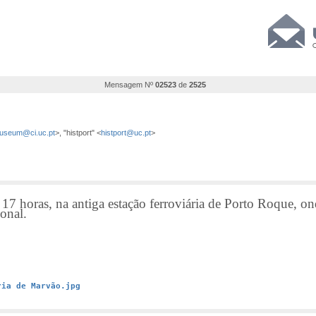
Mensagem Nº
02523
de
2525
useum@ci.uc.pt
>, "histport" <
histport@uc.pt
>
 horas, na antiga estação ferroviária de Porto Roque, on
ional.
ria de Marvão.jpg