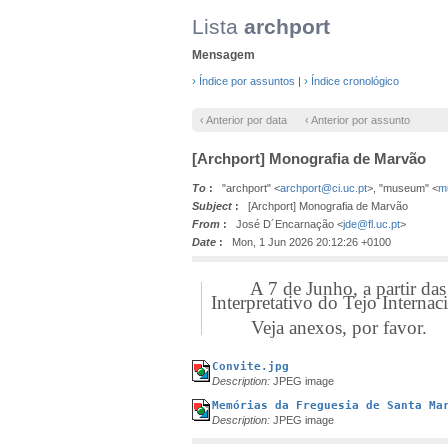
Lista
archport
Mensagem
› Índice por assuntos
|
› Índice cronológico
‹ Anterior por data
‹ Anterior por assunto
[Archport] Monografia de Marvão
To
:
"archport" <
archport@ci.uc.pt
>, "museum" <
m
Subject
:
[Archport] Monografia de Marvão
From
:
José D´Encarnação <
jde@fl.uc.pt
>
Date
:
Mon, 1 Jun 2026 20:12:26 +0100
A 7 de Junho, a partir das 17
Interpretativo do Tejo Internac
Veja anexos, por favor.
Convite.jpg
Description:
JPEG image
Memórias da Freguesia de Santa Ma
Description:
JPEG image