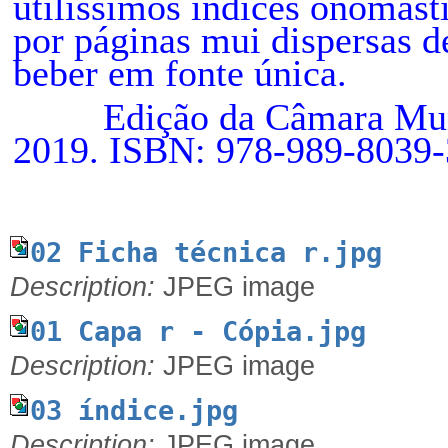
utilíssimos índices onomást
por páginas mui dispersas d
beber em fonte única.
Edi
ção
da Câmara Mun
2019. ISBN: 978-989-8039-
02 Ficha técnica r.jpg
Description:
JPEG image
01 Capa r - Cópia.jpg
Description:
JPEG image
03 índice.jpg
Description:
JPEG image