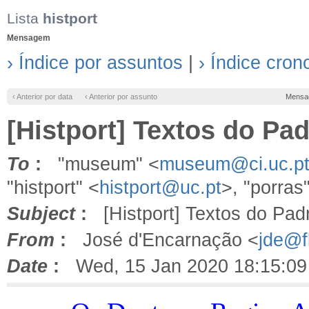
Lista
histport
Mensagem
› Índice por assuntos
|
› Índice cron
‹ Anterior por data
‹ Anterior por assunto
Mensa
[Histport] Textos do Pa
To
:
"museum" <
museum@ci.uc.p
"histport" <
histport@uc.pt
>, "porras
Subject
:
[Histport] Textos do Pad
From
:
José d'Encarnação <
jde@fl
Date
:
Wed, 15 Jan 2020 18:15:09