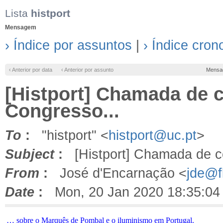
Lista
histport
Mensagem
› Índice por assuntos
|
› Índice cron
‹ Anterior por data
‹ Anterior por assunto
Mensa
[Histport] Chamada de 
Congresso...
To
:
"histport" <
histport@uc.pt
>
Subject
:
[Histport] Chamada de co
From
:
José d'Encarnação <
jde@fl
Date
:
Mon, 20 Jan 2020 18:35:04
… sobre o Marquês de Pombal e o iluminismo em Portugal.