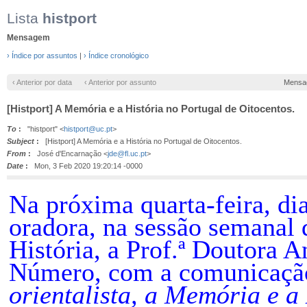
Lista
histport
Mensagem
› Índice por assuntos
|
› Índice cronológico
‹ Anterior por data
‹ Anterior por assunto
Mensa
[Histport] A Memória e a História no Portugal de Oitocentos.
To
:
"histport" <
histport@uc.pt
>
Subject
:
[Histport] A Memória e a História no Portugal de Oitocentos.
From
:
José d'Encarnação <
jde@fl.uc.pt
>
Date
:
Mon, 3 Feb 2020 19:20:14 -0000
N
a próxima quarta-feira, di
oradora, na sessão semanal
História, a Prof.ª Doutora 
Número, com a comunicação
orientalista, a Memória e a