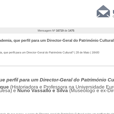
Mensagem Nº
16719
de
1475
emia, que perfil para um Director-Geral do Património Cultural?
 que perfil para um Director-Geral do Património Cultural? | 28 de Maio | 16h00
 perfil para um Director-Geral do Património Cu
oque
(Historiadora e Professora na Universidade Eur
guesa) e
Nuno Vassallo e Silva
(Museólogo e ex-Dir
is do que nunca, o cargo de Director-geral do Património Cultural exige um perfil muito si