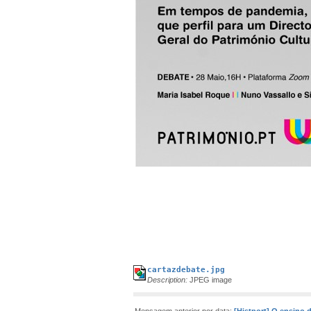
cartazdebate.jpg
Description:
JPEG image