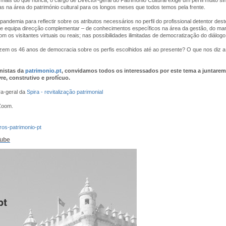
 na área do património cultural para os longos meses que todos temos pela frente.
ndemia para reflectir sobre os atributos necessários no perfil do profissional detentor des
de equipa direcção complementar – de conhecimentos específicos na área da gestão, do ma
m os visitantes virtuais ou reais; nas possibilidades ilimitadas de democratização do diálog
zem os 46 anos de democracia sobre os perfis escolhidos até ao presente? O que nos diz a p
nistas da
patrimonio.pt
, convidamos todos os interessados por este tema a juntarem
re, construtivo e profícuo.
ra-geral da
Spira - revitalização patrimonial
 Zoom.
ros-patrimonio-pt
ube