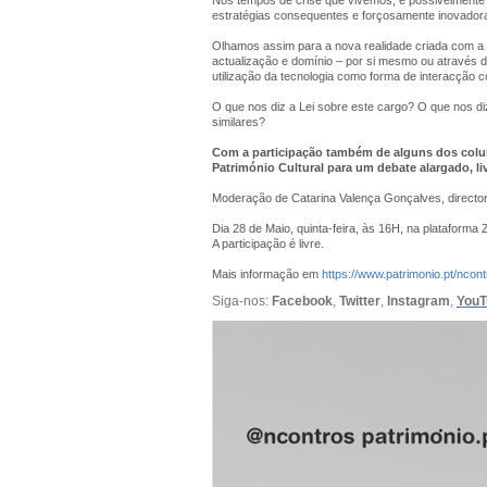
estratégias consequentes e forçosamente inovadoras
Olhamos assim para a nova realidade criada com a pa
actualização e domínio – por si mesmo ou através 
utilização da tecnologia como forma de interacção co
O que nos diz a Lei sobre este cargo? O que nos di
similares?
Com a participação também de alguns dos colu
Património Cultural para um debate alargado, liv
Moderação de Catarina Valença Gonçalves, directo
​Dia 28 de Maio, quinta-feira, às 16H, na plataforma
A participação é livre.
Mais informação em
https://www.patrimonio.pt/ncont
Siga-nos:
Facebook
,
Twitter
,
Instagram
,
YouT