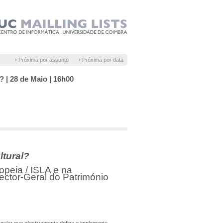
› Próxima por assunto
› Próxima por data
 | 28 de Maio | 16h00
ltural?
opeia / ISLA e na
ector-Geral do Património
ngular que efectivamente defina e implemente