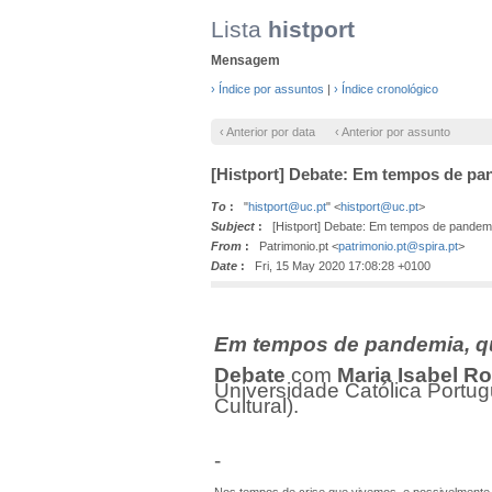
Lista
histport
Mensagem
› Índice por assuntos
|
› Índice cronológico
‹ Anterior por data
‹ Anterior por assunto
[Histport] Debate: Em tempos de pand
To
:
"
histport@uc.pt
" <
histport@uc.pt
>
Subject
:
[Histport] Debate: Em tempos de pandemia,
From
:
Patrimonio.pt <
patrimonio.pt@spira.pt
>
Date
:
Fri, 15 May 2020 17:08:28 +0100
Em tempos de pandemia, que
Debate
com
Maria Isabel R
Universidade Católica Portu
Cultural).
-
Nos tempos de crise que vivemos, e possivelmente ma