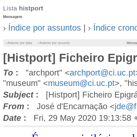
Lista
histport
Mensagem
› Índice por assuntos
|
› Índice cron
‹ Anterior por data
‹ Anterior por assunto
Mensa
[Histport] Ficheiro Epig
To
:
"archport" <
archport@ci.uc.pt
"museum" <
museum@ci.uc.pt
>, "hi
Subject
:
[Histport] Ficheiro Epigr
From
:
José d'Encarnação <
jde@fl
Date
:
Fri, 29 May 2020 19:13:58 