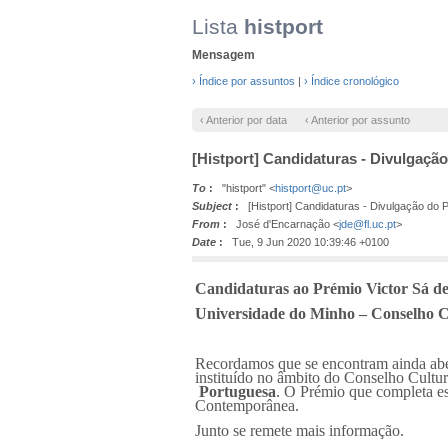
Lista
histport
Mensagem
› Índice por assuntos
|
› Índice cronológico
‹ Anterior por data
‹ Anterior por assunto
[Histport] Candidaturas - Divulgaçã
To
:
"histport" <
histport@uc.pt
>
Subject
:
[Histport] Candidaturas - Divulgação do 
From
:
José d'Encarnação <
jde@fl.uc.pt
>
Date
:
Tue, 9 Jun 2020 10:39:46 +0100
Candidaturas ao Prémio Victor Sá d
Universidade do Minho – Conselho C
Recordamos que se encontram ainda abe
instituído no âmbito do Conselho Cultu
Portuguesa
. O Prémio que completa est
Contemporânea.
Junto se remete mais informação.