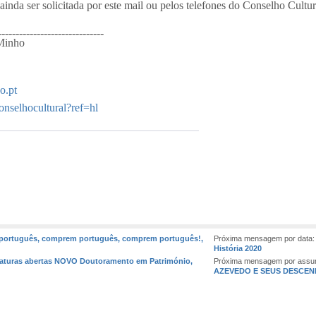
inda ser solicitada por este mail ou pelos telefones do Conselho Cult
------------------------------
 Minho
o.pt
nselhocultural?ref=hl
 português, comprem português, comprem português!,
Próxima mensagem por data
História 2020
daturas abertas NOVO Doutoramento em Património,
Próxima mensagem por assu
AZEVEDO E SEUS DESCE