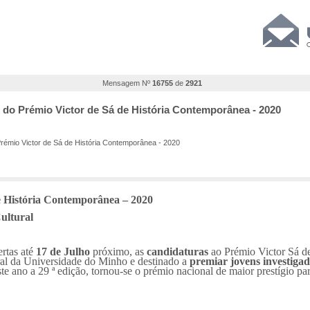
Mensagem Nº
16755
de
2921
o do Prémio Victor de Sá de História Contemporânea - 2020
Prémio Victor de Sá de História Contemporânea - 2020
e História Contemporânea – 2020
ultural
rtas até
17 de Julho
próximo, as
candidaturas
ao Prémio Victor Sá d
ral da Universidade do Minho e destinado a
premiar jovens investiga
e ano a 29 ª edição, tornou-se o prémio nacional de maior prestígio pa