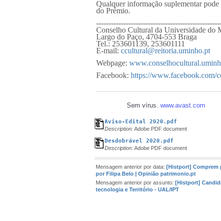
Qualquer informação suplementar pode a
do Prémio.
--------------------------------------------------
Conselho Cultural da Universidade do
Largo do Paço, 4704-553 Braga
Tel.: 253601139, 253601111
E-mail:
ccultural@reitoria.uminho.pt
Webpage:
www.conselhocultural.uminh
Facebook:
https://www.facebook.com/co
Sem vírus.
www.avast.com
Aviso-Edital 2020.pdf
Description:
Adobe PDF document
Desdobrável 2020.pdf
Description:
Adobe PDF document
Mensagem anterior por data:
[Histport] Comprem
por Filipa Belo | Opinião patrimonio.pt
Mensagem anterior por assunto:
[Histport] Candi
tecnologia e Território - UAL/IPT