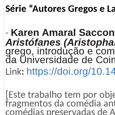
Série “Autores Gregos e La
Karen Amaral Saccon
-
Aristófanes (Aristopha
grego, introdu
ção
e come
da Universidade de Coim
https://doi.org/10
Link
:
[Este trabalho tem por obj
fragmentos da comédia ant
comédias preservadas de Ar