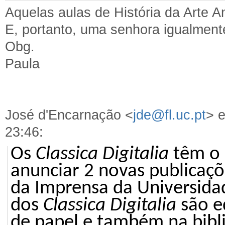
Aquelas aulas de História da Arte An
E, portanto, uma senhora igualment
Obg.
Paula
José d'Encarnação <
jde@fl.uc.pt
> e
23:46:
Os
Classica Digitalia
têm o 
anunciar 2 novas publicaçõ
da Imprensa da Universida
dos
Classica Digitalia
são e
de papel e também na bibli