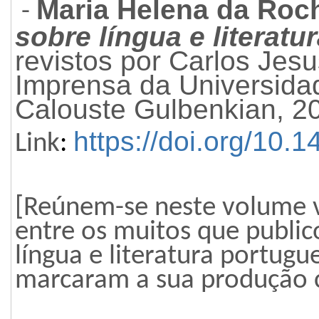
Maria Helena da Roch
-
sobre língua e literat
revistos por Carlos Jes
Imprensa da Universida
Calouste Gulbenkian, 2
https://doi.org/10
Link
:
[Reúnem-se neste volume v
entre os muitos que public
língua e literatura portug
marc
aram a sua produ
ção
c