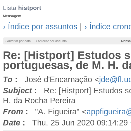
Lista
histport
Mensagem
› Índice por assuntos
|
› Índice cron
‹ Anterior por data
‹ Anterior por assunto
Mensa
Re: [Histport] Estudos s
portuguesas, de M. H. d
To
:
José d'Encarnação <
jde@fl.uc
Subject
:
Re: [Histport] Estudos so
H. da Rocha Pereira
From
:
"A. Figueira" <
appfigueira
Date
:
Thu, 25 Jun 2020 09:14:29