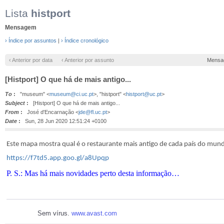
Lista
histport
Mensagem
› Índice por assuntos
|
› Índice cronológico
‹ Anterior por data
‹ Anterior por assunto
Mensa
[Histport] O que há de mais antigo...
To
:
"museum" <
museum@ci.uc.pt
>, "histport" <
histport@uc.pt
>
Subject
:
[Histport] O que há de mais antigo...
From
:
José d'Encarnação <
jde@fl.uc.pt
>
Date
:
Sun, 28 Jun 2020 12:51:24 +0100
Este mapa mostra qual é o restaurante mais antigo de cada país do mund
https://f7td5.app.goo.gl/a8Upqp
P. S.: Mas há mais novidades perto desta informa
ção
…
Sem vírus.
www.avast.com