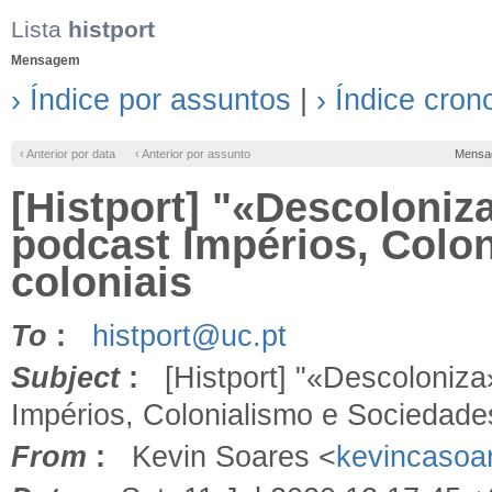
Lista
histport
Mensagem
› Índice por assuntos
|
› Índice cron
‹ Anterior por data
‹ Anterior por assunto
Mensa
[Histport] "«Descoloniza
podcast Impérios, Colo
coloniais
To
:
histport@uc.pt
Subject
:
[Histport] "«Descoloniza» 
Impérios, Colonialismo e Sociedade
From
:
Kevin Soares <
kevincasoa