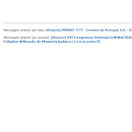
Mensagem anterior por data:
[Histport] PRÉMIO "CTT - Correios de Portugal, S.A. - D.
Mensagem anterior por assunto:
[Histport] 𝗩𝗜𝗜 𝗖𝗼𝗻𝗴𝗿𝗲𝘀𝘀𝗼 𝗜𝗻𝘁𝗲𝗿𝗻𝗮𝗰𝗶𝗼��𝗮𝗹 𝗗𝗶á
𝗖𝗶𝗱𝗮𝗱𝗲𝘀-��𝘂𝗻𝗱𝗼 𝗱𝗲 𝗠𝗲𝗺ó𝗿𝗶𝗮 𝗝𝘂𝗱𝗮𝗶𝗰𝗮 | 4 a 6 de junho'25