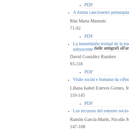
PDF
A forma cancioneiro petrarqui
Rita Maria Marnoto
71-92
PDF
La transmisión textual de la t
dalle antigrafi all'a
subyacente
David González Ramírez
93-118
PDF
Visão social e humana da ciên
Liliana Isabel Esteves Gomes, 
119-145
PDF
Los recursos del entorno socio-
Ramón García-Marín, Nicolás M
147-168