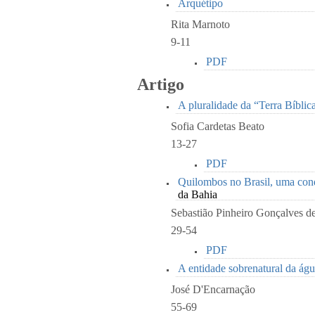
Arquétipo
Rita Marnoto
9-11
PDF
Artigo
A pluralidade da “Terra Bíblic
Sofia Cardetas Beato
13-27
PDF
Quilombos no Brasil, uma cond
da Bahia
Sebastião Pinheiro Gonçalves d
29-54
PDF
A entidade sobrenatural da ág
José D'Encarnação
55-69