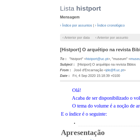
Lista
histport
Mensagem
› Índice por assuntos
|
› Índice cronológico
‹ Anterior por data
‹ Anterior por assunto
[Histport] O arquétipo na revista Bib
To
:
"histport" <
histport@uc.pt
>, "museum" <
museu
Subject
:
[Histport] O arquétipo na revista Biblos
From
:
José d'Encarnação <
jde@fl.uc.pt
>
Date
:
Fri, 4 Sep 2020 15:18:39 +0100
Olá!
Acaba de ser disponibilizado o volu
O tema do volume é a noção de arquét
E o índice é o seguinte:
Apresentação