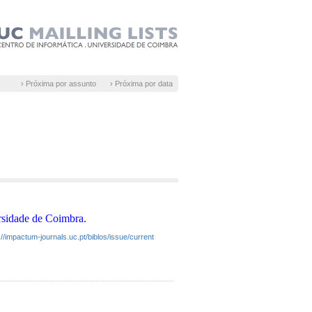
› Próxima por assunto
› Próxima por data
rsidade de Coimbra.
://impactum-journals.uc.pt/biblos/issue/current