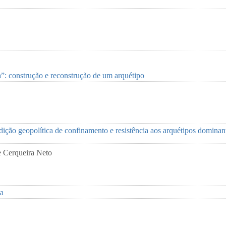
a”: construção e reconstrução de um arquétipo
ição geopolítica de confinamento e resistência aos arquétipos domina
e Cerqueira Neto
ua