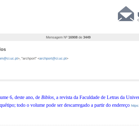
Mensagem Nº
16908
de
3449
los
m@ci.uc.pt
>, "archport" <
archport@ci.uc.pt
>
me 6, deste ano, de
Biblos,
a revista da Faculdade de Letras da Unive
ipo; todo o volume pode ser descarregado a partir do endereço
https