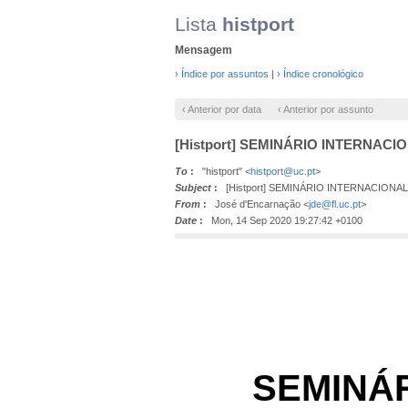
Lista
histport
Mensagem
› Índice por assuntos
|
› Índice cronológico
‹ Anterior por data
‹ Anterior por assunto
[Histport] SEMINÁRIO INTERNACI
To
:
"histport" <
histport@uc.pt
>
Subject
:
[Histport] SEMINÁRIO INTERNACIONAL 
From
:
José d'Encarnação <
jde@fl.uc.pt
>
Date
:
Mon, 14 Sep 2020 19:27:42 +0100
SEMINÁ