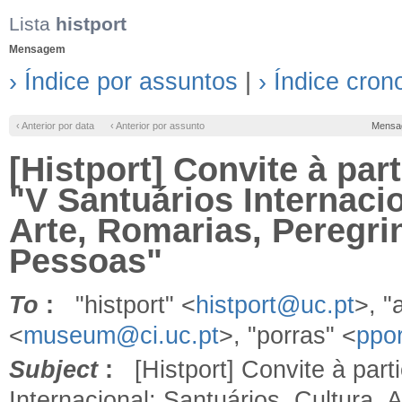
Lista
histport
Mensagem
› Índice por assuntos
|
› Índice cron
‹ Anterior por data
‹ Anterior por assunto
Mensa
[Histport] Convite à pa
"V Santuários Internacio
Arte, Romarias, Peregri
Pessoas"
To
:
"histport" <
histport@uc.pt
>, "
<
museum@ci.uc.pt
>, "porras" <
ppo
Subject
:
[Histport] Convite à part
Internacional: Santuários, Cultura,