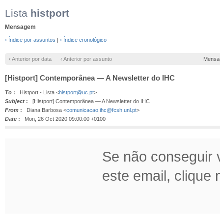
Lista
histport
Mensagem
› Índice por assuntos
|
› Índice cronológico
‹ Anterior por data
‹ Anterior por assunto
Mensa
[Histport] Contemporânea — A Newsletter do IHC
To
:
Histport - Lista <
histport@uc.pt
>
Subject
:
[Histport] Contemporânea — A Newsletter do IHC
From
:
Diana Barbosa <
comunicacao.ihc@fcsh.unl.pt
>
Date
:
Mon, 26 Oct 2020 09:00:00 +0100
Se não conseguir v
este email, clique n