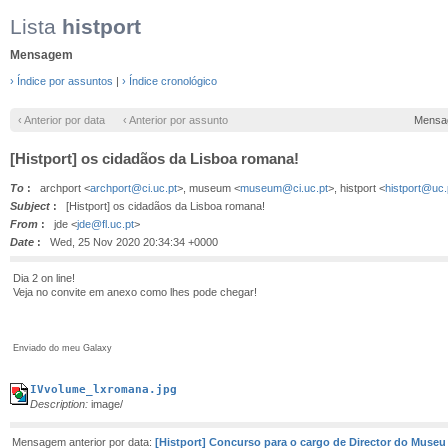
Lista
histport
Mensagem
› Índice por assuntos
|
› Índice cronológico
‹ Anterior por data
‹ Anterior por assunto
Mensa
[Histport] os cidadãos da Lisboa romana!
To
:
archport <
archport@ci.uc.pt
>, museum <
museum@ci.uc.pt
>, histport <
histport@uc.
Subject
:
[Histport] os cidadãos da Lisboa romana!
From
:
jde <
jde@fl.uc.pt
>
Date
:
Wed, 25 Nov 2020 20:34:34 +0000
Dia 2 on line!
Veja no convite em anexo como lhes pode chegar!
Enviado do meu Galaxy
IVvolume_lxromana.jpg
Description:
image/
Mensagem anterior por data:
[Histport] Concurso para o cargo de Director do Museu