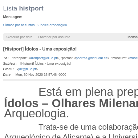
Lista
histport
Mensagem
› Índice por assuntos
|
› Índice cronológico
‹ Anterior por data
‹ Anterior por assunto
Mensa
[Histport] Ídolos - Uma exposição!
To
:
"archport" <
archport@ci.uc.pt
>, "porras" <
pporras@der.ucm.es
>, "museum" <
muse
Subject
:
[Histport] Ídolos - Uma exposição!
From
:
<
jde@fl.uc.pt
>
Date
:
Mon, 30 Nov 2020 16:57:46 -0000
Está em plena pre
Ídolos – Olhares Milena
Arqueologia.
Trata-se de uma colaboraçã
Arqueológico de Alicante) e a Univers