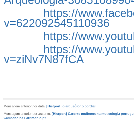
https://www.face
v=622092545110936
https://www.you
https://www.yout
v=ziNv7N87fCA
Mensagem anterior por data:
[Histport] o arqueólogo cordial
Mensagem anterior por assunto:
[Histport] Catorze mulheres na museologia portugue
Camacho na Patrimonio.pt