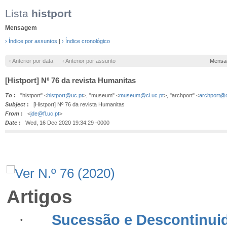
Lista
histport
Mensagem
› Índice por assuntos
|
› Índice cronológico
‹ Anterior por data
‹ Anterior por assunto
Mensa
[Histport] Nº 76 da revista Humanitas
To
:
"histport" <
histport@uc.pt
>, "museum" <
museum@ci.uc.pt
>, "archport" <
archport@c
Subject
:
[Histport] Nº 76 da revista Humanitas
From
:
<
jde@fl.uc.pt
>
Date
:
Wed, 16 Dec 2020 19:34:29 -0000
Artigos
·
Sucessão e Descontinuid