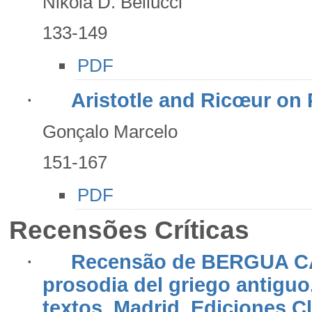
Nikola D. Bellucci
133-149
PDF
·
Aristotle and Ricœur on 
Gonçalo Marcelo
151-167
PDF
Recensões Críticas
·
Recensão de BERGUA CA
prosodia del griego antiguo.
textos, Madrid, Ediciones C