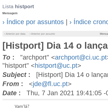
Lista
histport
Mensagem
› Índice por assuntos
|
› Índice cron
‹ Anterior por data
‹ Anterior por assunto
Mensa
[Histport] Dia 14 o lanç
To
:
"archport" <
archport@ci.uc.pt
"histport" <
histport@uc.pt
>
Subject
:
[Histport] Dia 14 o lanç
From
:
<
jde@fl.uc.pt
>
Date
:
Thu, 7 Jan 2021 19:41:05 -
Vam’lá?