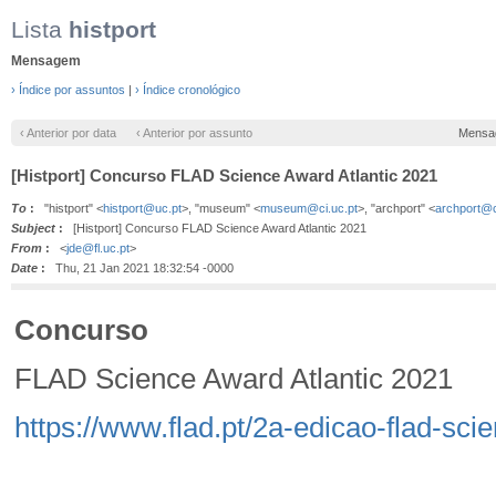
Lista
histport
Mensagem
› Índice por assuntos
|
› Índice cronológico
‹ Anterior por data
‹ Anterior por assunto
Mensa
[Histport] Concurso FLAD Science Award Atlantic 2021
To
:
"histport" <
histport@uc.pt
>, "museum" <
museum@ci.uc.pt
>, "archport" <
archport@c
Subject
:
[Histport] Concurso FLAD Science Award Atlantic 2021
From
:
<
jde@fl.uc.pt
>
Date
:
Thu, 21 Jan 2021 18:32:54 -0000
Concurso
FLAD Science Award Atlantic 2021
https://www.flad.pt/2a-edicao-flad-sci